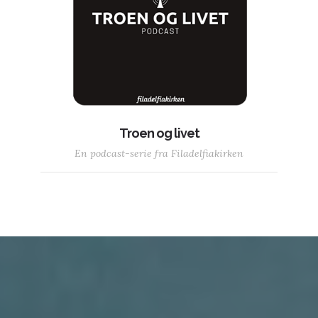
Troen og livet
En podcast-serie fra Filadelfiakirken