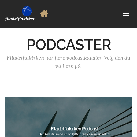
PODCASTER
Filadelfiakirken har flere podcastkanaler. Velg den du
vil høre på.