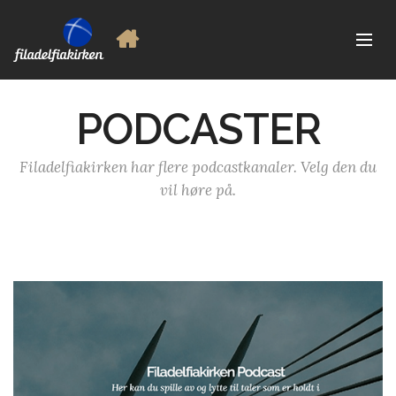
PODCASTER
Filadelfiakirken har flere podcastkanaler. Velg den du
vil høre på.