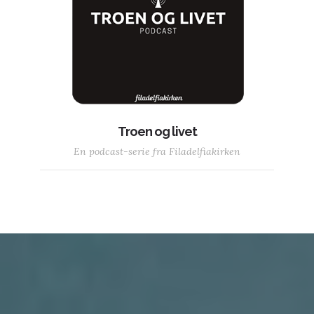
Troen og livet
En podcast-serie fra Filadelfiakirken